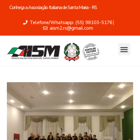
Conheça a Associação Italiana de Santa Maria - RS
Telefone/Whatsapp: (55) 98103-5176
aism2.rs@gmail.com