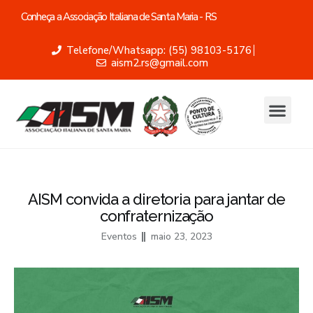
Conheça a Associação Italiana de Santa Maria - RS
Telefone/Whatsapp: (55) 98103-5176
aism2.rs@gmail.com
AISM convida a diretoria para jantar de
confraternização
Eventos
maio 23, 2023