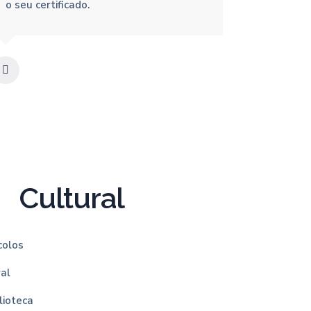
o seu certificado.
Cultural
colos
ral
lioteca