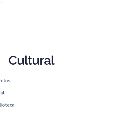
Cultural
colos
ral
lioteca