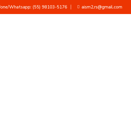
fone/Whatsapp: (55) 98103-5176
aism2.rs@gmail.com