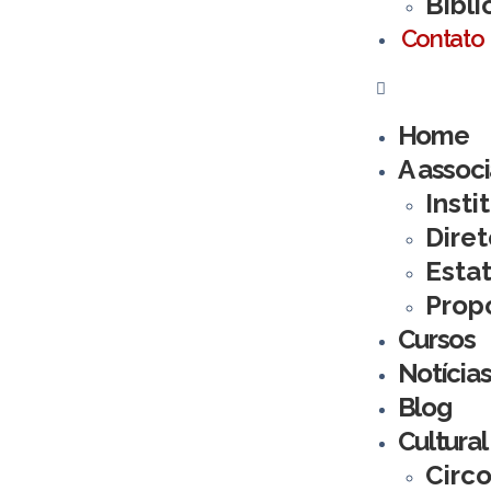
Bibli
Contato
Home
A assoc
Insti
Diret
Esta
Prop
Cursos
Notícia
Blog
Cultural
Circo