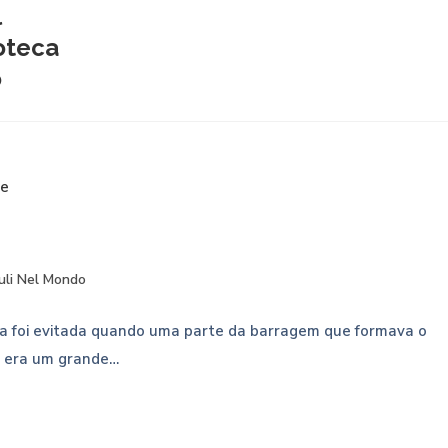
l
oteca
o
iuli Nel Mondo
a foi evitada quando uma parte da barragem que formava o
a, era um grande…