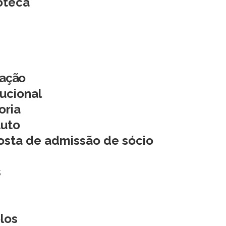
oteca
iação
tucional
oria
tuto
osta de admissão de sócio
s
los