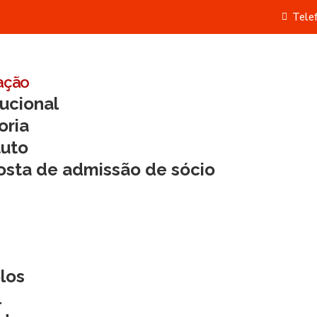
Tele
ação
tucional
oria
tuto
osta de admissão de sócio
los
l