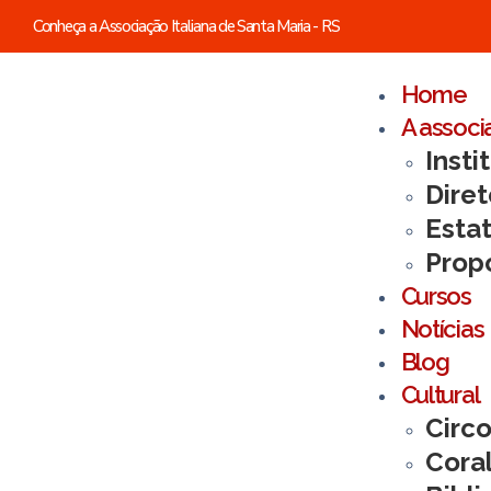
Conheça a Associação Italiana de Santa Maria - RS
Home
A associ
Insti
Diret
Esta
Prop
Cursos
Notícias
Blog
Cultural
Circo
Cora