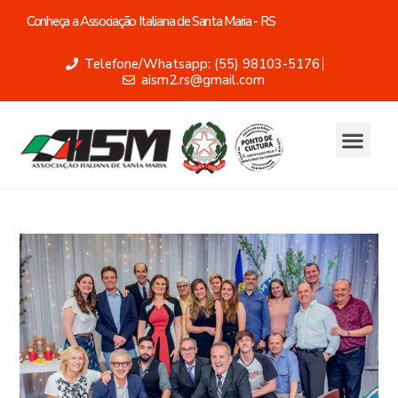
Conheça a Associação Italiana de Santa Maria - RS
Telefone/Whatsapp: (55) 98103-5176
aism2.rs@gmail.com