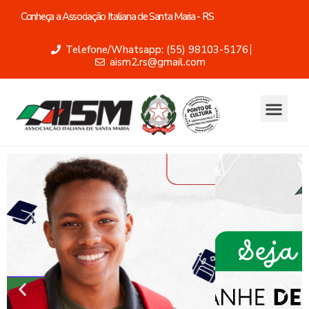
Conheça a Associação Italiana de Santa Maria - RS
Telefone/Whatsapp: (55) 98103-5176
aism2.rs@gmail.com