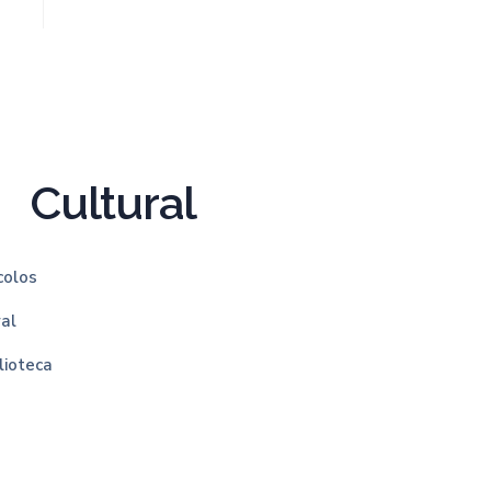
Cultural
colos
ral
lioteca