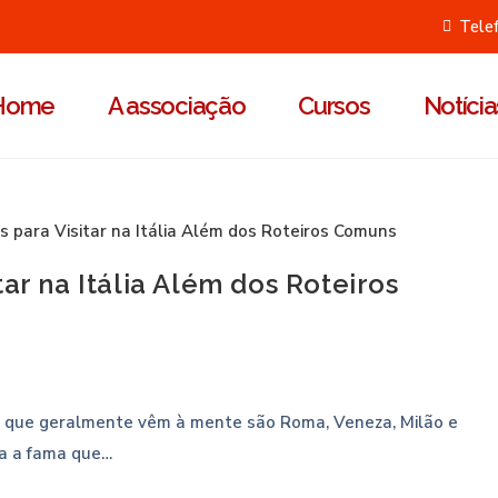
Tele
Home
A associação
Cursos
Notícia
ar na Itália Além dos Roteiros
es que geralmente vêm à mente são Roma, Veneza, Milão e
da a fama que…