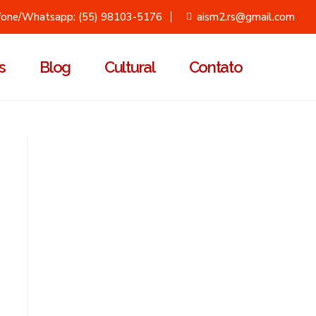
fone/Whatsapp: (55) 98103-5176
aism2.rs@gmail.com
s
Blog
Cultural
Contato