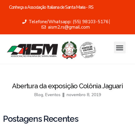
Conheça a Associação Italiana de Santa Maria - RS
Telefone/Whatsapp: (55) 98103-5176
aism2.rs@gmail.com
Abertura da exposição Colônia Jaguari
Blog
,
Eventos
novembro 8, 2019
Postagens Recentes