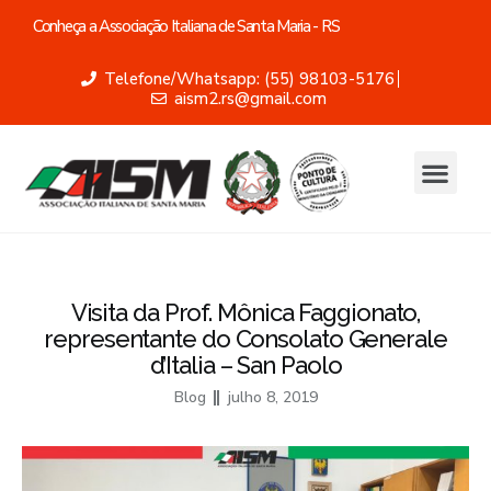
Conheça a Associação Italiana de Santa Maria - RS
Telefone/Whatsapp: (55) 98103-5176
aism2.rs@gmail.com
Visita da Prof. Mônica Faggionato,
representante do Consolato Generale
d’Italia – San Paolo
Blog
julho 8, 2019