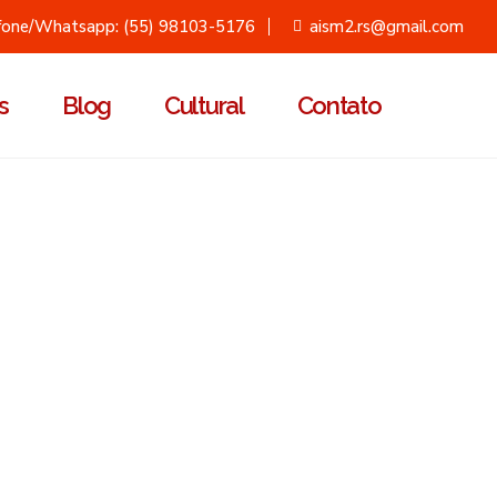
fone/Whatsapp: (55) 98103-5176
aism2.rs@gmail.com
s
Blog
Cultural
Contato