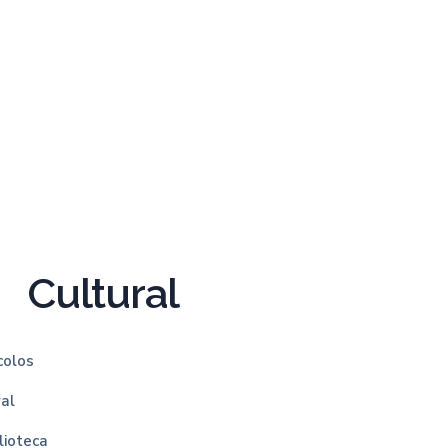
Cultural
colos
ral
lioteca