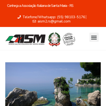
Conheça a Associação Italiana de Santa Maria - RS
Telefone/Whatsapp: (55) 98103-5176
aism2.rs@gmail.com