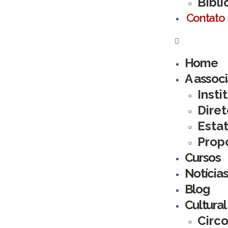
Bibli
Contato
Home
A assoc
Insti
Diret
Esta
Prop
Cursos
Notícia
Blog
Cultural
Circo