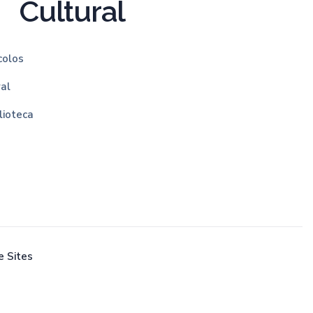
Cultural
colos
ral
lioteca
e Sites