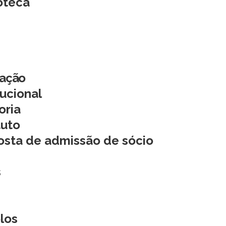
oteca
iação
tucional
oria
tuto
osta de admissão de sócio
s
los