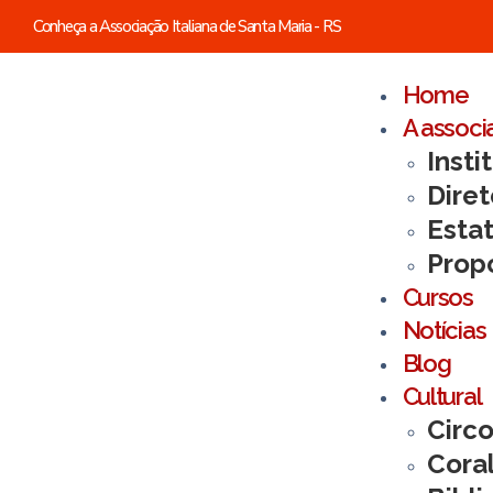
Conheça a Associação Italiana de Santa Maria - RS
Home
A associ
Insti
Diret
Esta
Prop
Cursos
Notícias
Blog
Cultural
Circo
Cora