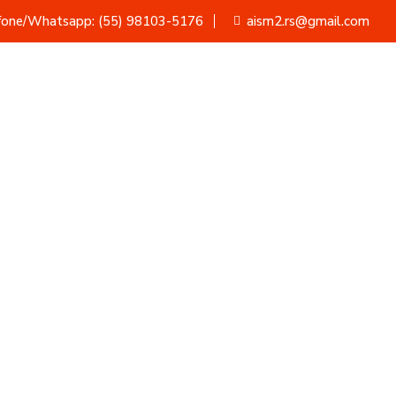
fone/Whatsapp: (55) 98103-5176
aism2.rs@gmail.com