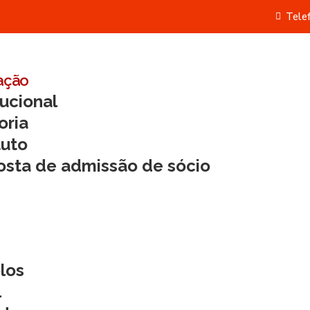
Tele
ação
tucional
oria
tuto
osta de admissão de sócio
los
l