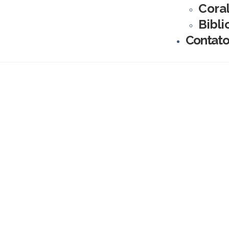
Cora
Bibli
Contat