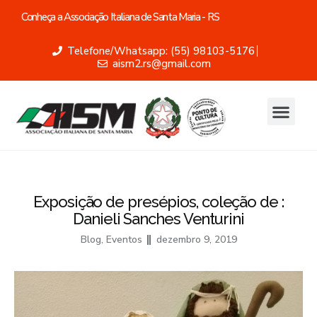
Conheça a Associação Italiana de Santa Maria - RS
Telefone/Whatsapp: (55) 98103-5176
aism2.rs@gmail.com
Exposição de presépios, coleção de :
Danieli Sanches Venturini
Blog
,
Eventos
dezembro 9, 2019