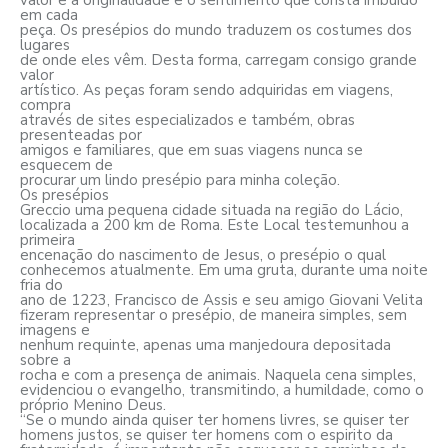
em cada
peça. Os presépios do mundo traduzem os costumes dos
lugares
de onde eles vêm. Desta forma, carregam consigo grande
valor
artístico. As peças foram sendo adquiridas em viagens,
compra
através de sites especializados e também, obras
presenteadas por
amigos e familiares, que em suas viagens nunca se
esquecem de
procurar um lindo presépio para minha coleção.
Os presépios
Greccio uma pequena cidade situada na região do Lácio,
localizada a 200 km de Roma. Este Local testemunhou a
primeira
encenação do nascimento de Jesus, o presépio o qual
conhecemos atualmente. Em uma gruta, durante uma noite
fria do
ano de 1223, Francisco de Assis e seu amigo Giovani Velita
fizeram representar o presépio, de maneira simples, sem
imagens e
nenhum requinte, apenas uma manjedoura depositada
sobre a
rocha e com a presença de animais. Naquela cena simples,
evidenciou o evangelho, transmitindo, a humildade, como o
próprio Menino Deus.
“Se o mundo ainda quiser ter homens livres, se quiser ter
homens justos, se quiser ter homens com o espirito da