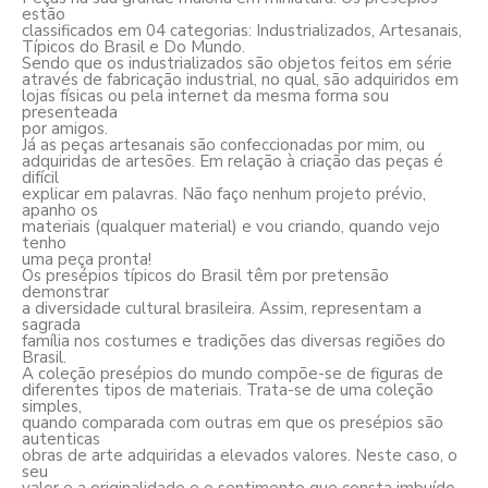
estão
classificados em 04 categorias: Industrializados, Artesanais,
Típicos do Brasil e Do Mundo.
Sendo que os industrializados são objetos feitos em série
através de fabricação industrial, no qual, são adquiridos em
lojas físicas ou pela internet da mesma forma sou
presenteada
por amigos.
Já as peças artesanais são confeccionadas por mim, ou
adquiridas de artesões. Em relação à criação das peças é
difícil
explicar em palavras. Não faço nenhum projeto prévio,
apanho os
materiais (qualquer material) e vou criando, quando vejo
tenho
uma peça pronta!
Os presépios típicos do Brasil têm por pretensão
demonstrar
a diversidade cultural brasileira. Assim, representam a
sagrada
família nos costumes e tradições das diversas regiões do
Brasil.
A coleção presépios do mundo compõe-se de figuras de
diferentes tipos de materiais. Trata-se de uma coleção
simples,
quando comparada com outras em que os presépios são
autenticas
obras de arte adquiridas a elevados valores. Neste caso, o
seu
valor e a originalidade e o sentimento que consta imbuído