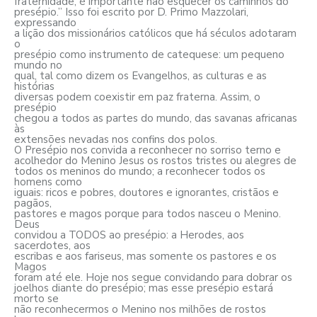
fraternidade, é importante não esquecer os caminhos do
presépio.” Isso foi escrito por D. Primo Mazzolari,
expressando
a lição dos missionários católicos que há séculos adotaram
o
presépio como instrumento de catequese: um pequeno
mundo no
qual, tal como dizem os Evangelhos, as culturas e as
histórias
diversas podem coexistir em paz fraterna. Assim, o
presépio
chegou a todos as partes do mundo, das savanas africanas
às
extensões nevadas nos confins dos polos.
O Presépio nos convida a reconhecer no sorriso terno e
acolhedor do Menino Jesus os rostos tristes ou alegres de
todos os meninos do mundo; a reconhecer todos os
homens como
iguais: ricos e pobres, doutores e ignorantes, cristãos e
pagãos,
pastores e magos porque para todos nasceu o Menino.
Deus
convidou a TODOS ao presépio: a Herodes, aos
sacerdotes, aos
escribas e aos fariseus, mas somente os pastores e os
Magos
foram até ele. Hoje nos segue convidando para dobrar os
joelhos diante do presépio; mas esse presépio estará
morto se
não reconhecermos o Menino nos milhões de rostos