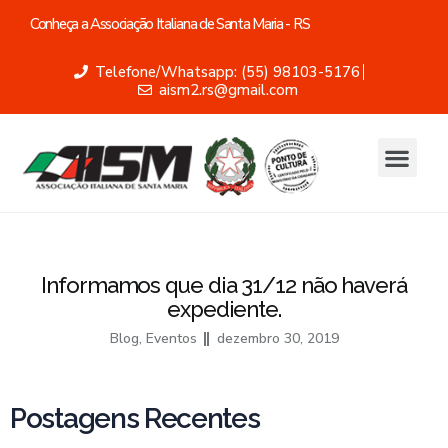
Conheça a Associação Italiana de Santa Maria - RS
Telefone/Whatsapp: (55) 98103-5176
aism2.rs@gmail.com
Informamos que dia 31/12 não haverá
expediente.
Blog
,
Eventos
dezembro 30, 2019
Postagens Recentes