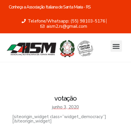
Conheça a Associação Italiana de Santa Maria - RS
Telefone/Whatsapp: (55) 98103-5176
aism2.rs@gmail.com
votação
junho 3, 2020
[siteorigin_widget class=”widget_democracy”]
[/siteorigin_widget]